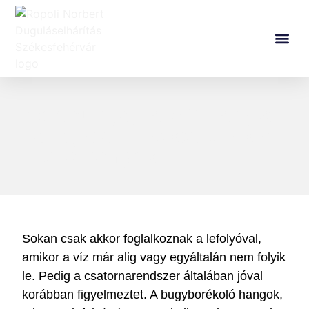
Miért bugyog a WC vagy a
mosogató? Ezeket jelzik a
furcsa hangok
Sokan csak akkor foglalkoznak a lefolyóval,
amikor a víz már alig vagy egyáltalán nem folyik
le. Pedig a csatornarendszer általában jóval
korábban figyelmeztet. A bugyborékoló hangok,