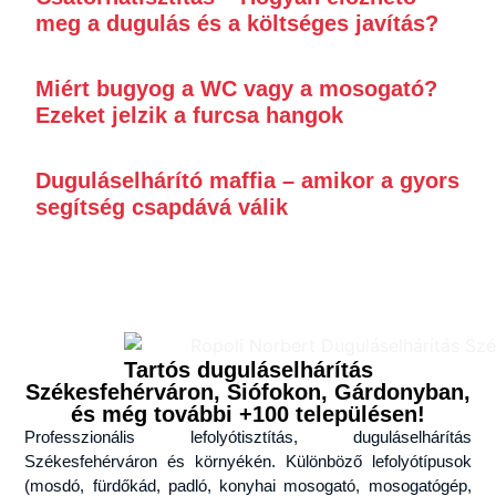
meg a dugulás és a költséges javítás?
Miért bugyog a WC vagy a mosogató?
Ezeket jelzik a furcsa hangok
Duguláselhárító maffia – amikor a gyors
segítség csapdává válik
Tartós duguláselhárítás
Székesfehérváron, Siófokon, Gárdonyban,
és még további +100 településen!
Professzionális lefolyótisztítás, duguláselhárítás
Székesfehérváron és környékén. Különböző lefolyótípusok
(mosdó, fürdőkád, padló, konyhai mosogató, mosogatógép,