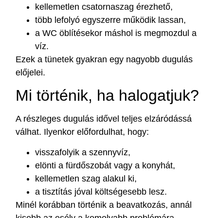
kellemetlen csatornaszag érezhető,
több lefolyó egyszerre működik lassan,
a WC öblítésekor máshol is megmozdul a
víz.
Ezek a tünetek gyakran egy nagyobb dugulás
előjelei.
Mi történik, ha halogatjuk?
A részleges dugulás idővel teljes elzáródássá
válhat. Ilyenkor előfordulhat, hogy:
visszafolyik a szennyvíz,
elönti a fürdőszobát vagy a konyhát,
kellemetlen szag alakul ki,
a tisztítás jóval költségesebb lesz.
Minél korábban történik a beavatkozás, annál
kisebb az esély a komolyabb problémára.