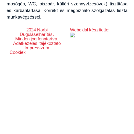
mosógép, WC, piszoár, kültéri szennyvízcsövek) tisztítása
és karbantartása. Korrekt és megbízható szolgáltatás tiszta
munkavégzéssel.
2024 Norbi
Weboldal készítette:
Duguláselhárítás.
Minden jog fenntartva.
Adatkezelési tájékoztató
Impresszum
Cookiek