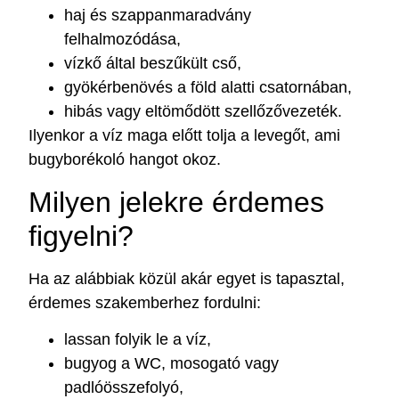
haj és szappanmaradvány
felhalmozódása,
vízkő által beszűkült cső,
gyökérbenövés a föld alatti csatornában,
hibás vagy eltömődött szellőzővezeték.
Ilyenkor a víz maga előtt tolja a levegőt, ami
bugyborékoló hangot okoz.
Milyen jelekre érdemes
figyelni?
Ha az alábbiak közül akár egyet is tapasztal,
érdemes szakemberhez fordulni:
lassan folyik le a víz,
bugyog a WC, mosogató vagy
padlóösszefolyó,