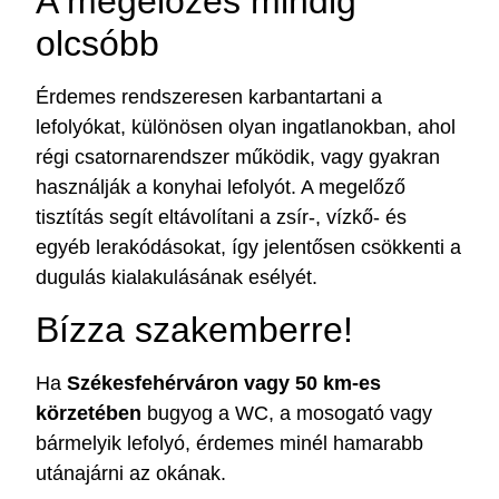
A megelőzés mindig
olcsóbb
Érdemes rendszeresen karbantartani a
lefolyókat, különösen olyan ingatlanokban, ahol
régi csatornarendszer működik, vagy gyakran
használják a konyhai lefolyót. A megelőző
tisztítás segít eltávolítani a zsír-, vízkő- és
egyéb lerakódásokat, így jelentősen csökkenti a
dugulás kialakulásának esélyét.
Bízza szakemberre!
Ha
Székesfehérváron vagy 50 km-es
körzetében
bugyog a WC, a mosogató vagy
bármelyik lefolyó, érdemes minél hamarabb
utánajárni az okának.