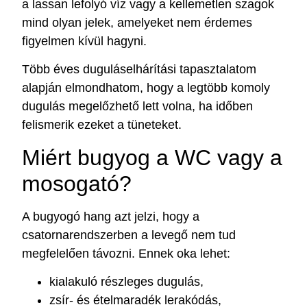
a lassan lefolyó víz vagy a kellemetlen szagok
mind olyan jelek, amelyeket nem érdemes
figyelmen kívül hagyni.
Több éves duguláselhárítási tapasztalatom
alapján elmondhatom, hogy a legtöbb komoly
dugulás megelőzhető lett volna, ha időben
felismerik ezeket a tüneteket.
Miért bugyog a WC vagy a
mosogató?
A bugyogó hang azt jelzi, hogy a
csatornarendszerben a levegő nem tud
megfelelően távozni. Ennek oka lehet:
kialakuló részleges dugulás,
zsír- és ételmaradék lerakódás,