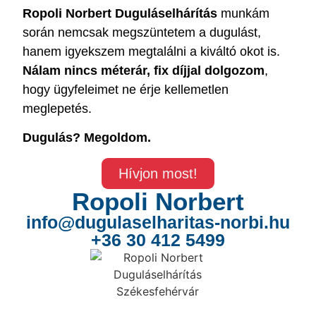
Ropoli Norbert Duguláselhárítás
munkám
során nemcsak megszüntetem a dugulást,
hanem igyekszem megtalálni a kiváltó okot is.
Nálam nincs méterár, fix díjjal dolgozom
,
hogy ügyfeleimet ne érje kellemetlen
meglepetés.
Dugulás? Megoldom.
Hívjon most!
Ropoli Norbert
info@dugulaselharitas-norbi.hu
+36 30 412 5499